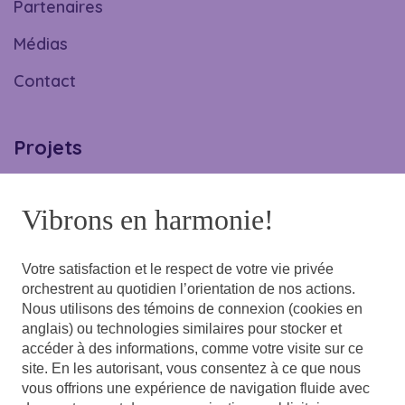
Partenaires
Médias
Contact
Projets
Maternelle
Vibrons en harmonie!
El Sistema
Camp de jour
Votre satisfaction et le respect de votre vie privée
orchestrent au quotidien l’orientation de nos actions.
École de musique
Nous utilisons des témoins de connexion (cookies en
anglais) ou technologies similaires pour stocker et
accéder à des informations, comme votre visite sur ce
Infolettre
site. En les autorisant, vous consentez à ce que nous
vous offrions une expérience de navigation fluide avec